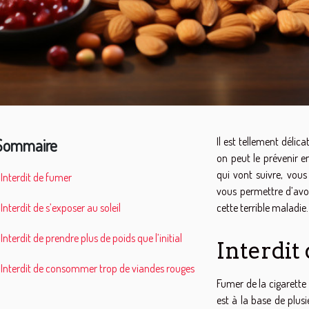
Sommaire
Il est tellement déli
on peut le prévenir 
qui vont suivre, vou
Interdit de fumer
vous permettre d’avoi
Interdit de s’exposer au soleil
cette terrible maladie.
Interdit de prendre plus de poids que l’initial
Interdit
Interdit de consommer trop de viandes rouges
Fumer de la cigarette
est à la base de plus