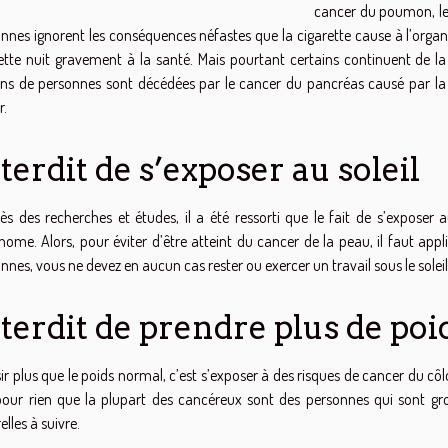
cancer du poumon, le 
nnes ignorent les conséquences néfastes que la cigarette cause à l’organis
ette nuit gravement à la santé. Mais pourtant certains continuent de la
ons de personnes sont décédées par le cancer du pancréas causé par la c
r.
terdit de s’exposer au soleil
ès des recherches et études, il a été ressorti que le fait de s’exposer 
ome. Alors, pour éviter d’être atteint du cancer de la peau, il faut app
nnes, vous ne devez en aucun cas rester ou exercer un travail sous le soleil
terdit de prendre plus de poid
ir plus que le poids normal, c’est s’exposer à des risques de cancer du côl
our rien que la plupart des cancéreux sont des personnes qui sont gros
elles à suivre.