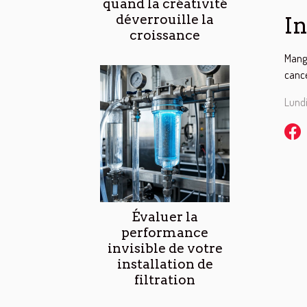
quand la créativité
déverrouille la
In
croissance
Mange
cance
Lundi
Évaluer la
performance
invisible de votre
installation de
filtration