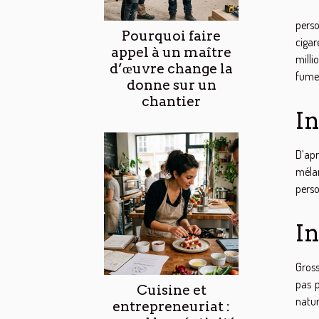
perso
Pourquoi faire
cigar
appel à un maître
milli
d’œuvre change la
fume
donne sur un
chantier
In
D’apr
mélan
perso
In
Gross
pas p
Cuisine et
natur
entrepreneuriat :